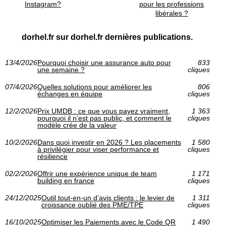
Instagram?
pour les professions
libérales ?
dorhel.fr sur dorhel.fr dernières publications.
13/4/2026
Pourquoi choisir une assurance auto pour
833
une semaine ?
cliques
07/4/2026
Quelles solutions pour améliorer les
806
échanges en équipe
cliques
12/2/2026
Prix UMDB : ce que vous payez vraiment,
1 363
pourquoi il n’est pas public, et comment le
cliques
modèle crée de la valeur
10/2/2026
Dans quoi investir en 2026 ? Les placements
1 580
à privilégier pour viser performance et
cliques
résilience
02/2/2026
Offrir une expérience unique de team
1 171
building en france
cliques
24/12/2025
Outil tout-en-un d’avis clients : le levier de
1 311
croissance oublié des PME/TPE
cliques
16/10/2025
Optimiser les Paiements avec le Code QR
1 490