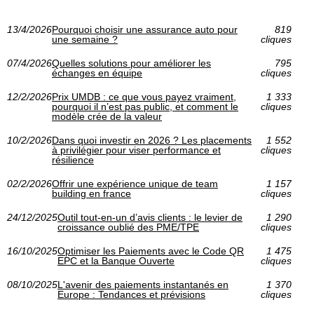
13/4/2026
Pourquoi choisir une assurance auto pour
819
une semaine ?
cliques
07/4/2026
Quelles solutions pour améliorer les
795
échanges en équipe
cliques
12/2/2026
Prix UMDB : ce que vous payez vraiment,
1 333
pourquoi il n’est pas public, et comment le
cliques
modèle crée de la valeur
10/2/2026
Dans quoi investir en 2026 ? Les placements
1 552
à privilégier pour viser performance et
cliques
résilience
02/2/2026
Offrir une expérience unique de team
1 157
building en france
cliques
24/12/2025
Outil tout-en-un d’avis clients : le levier de
1 290
croissance oublié des PME/TPE
cliques
16/10/2025
Optimiser les Paiements avec le Code QR
1 475
EPC et la Banque Ouverte
cliques
08/10/2025
L'avenir des paiements instantanés en
1 370
Europe : Tendances et prévisions
cliques