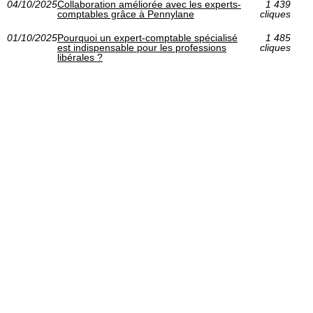
04/10/2025
Collaboration améliorée avec les experts-
1 439
comptables grâce à Pennylane
cliques
01/10/2025
Pourquoi un expert-comptable spécialisé
1 485
est indispensable pour les professions
cliques
libérales ?