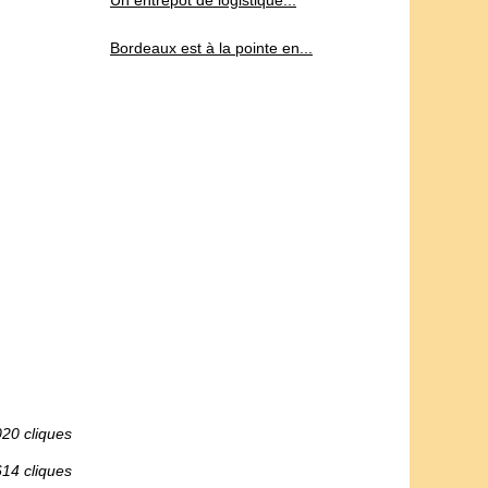
Un entrepôt de logistique...
Bordeaux est à la pointe en...
020 cliques
614 cliques