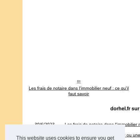
Les frais de notaire dans l'immobilier neuf : ce qu'il
faut savoir
dorhel.fr sur
30/6/2023
Les frais de notaire dans l'immobilier n
07/6/2023
Faut-il investir dans un EHPAD ou une
This website uses cookies to ensure you get