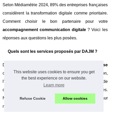
Selon Médiamétrie 2024, 89% des entreprises françaises
considèrent la transformation digitale comme prioritaire.
Comment choisir le bon partenaire pour votre
accompagnement communication digitale
? Voici les
réponses aux questions les plus posées.
Quels sont les services proposés par DAJM ?
DAJM propose une
stratégie digitale entreprise
This website uses cookies to ensure you get
complète incluant le conseil en transformation,
the best experience on our website.
l'accompagnement marque employeur, la création de
Learn more
contenus et l'optimisation des performances digitales.
Nos experts développent également des solutions sur
Refuse Cookie
Allow cookies
mesure pour le secteur public et les PME-ETI.