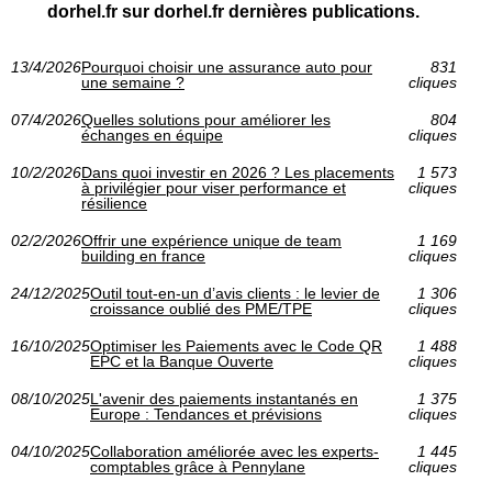
dorhel.fr sur dorhel.fr dernières publications.
13/4/2026
Pourquoi choisir une assurance auto pour
831
une semaine ?
cliques
07/4/2026
Quelles solutions pour améliorer les
804
échanges en équipe
cliques
10/2/2026
Dans quoi investir en 2026 ? Les placements
1 573
à privilégier pour viser performance et
cliques
résilience
02/2/2026
Offrir une expérience unique de team
1 169
building en france
cliques
24/12/2025
Outil tout-en-un d’avis clients : le levier de
1 306
croissance oublié des PME/TPE
cliques
16/10/2025
Optimiser les Paiements avec le Code QR
1 488
EPC et la Banque Ouverte
cliques
08/10/2025
L'avenir des paiements instantanés en
1 375
Europe : Tendances et prévisions
cliques
04/10/2025
Collaboration améliorée avec les experts-
1 445
comptables grâce à Pennylane
cliques