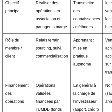
Objectif
Réaliser des
Transmettre
Int
principal
opérations en
des
vent
association et
connaissances
loc
partager la marge
/ méthodes
bie
Rôle du
Relais terrain :
Apprenant :
Ven
membre /
sourcing, suivi,
mise en
ach
client
commercialisation
pratique
ac
autonome
sur
tra
Financement
Opérations
En général à
Non
des
validées
la charge de
(sa
opérations
financées par
l’investisseur
ann
l’UMDB (fonds
(apport, crédit)