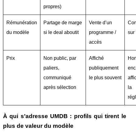
propres)
Rémunération
Partage de marge
Vente d’un
Com
du modèle
si le deal aboutit
programme /
sur
accès
Prix
Non public, par
Affiché
Hon
paliers,
publiquement
enc
communiqué
le plus souvent
aff
après sélection
la
rég
À qui s’adresse UMDB : profils qui tirent le
plus de valeur du modèle