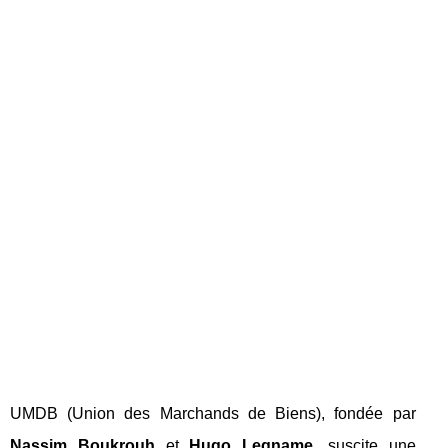
UMDB (Union des Marchands de Biens), fondée par
Nassim Boukrouh
et
Hugo Legname
, suscite une