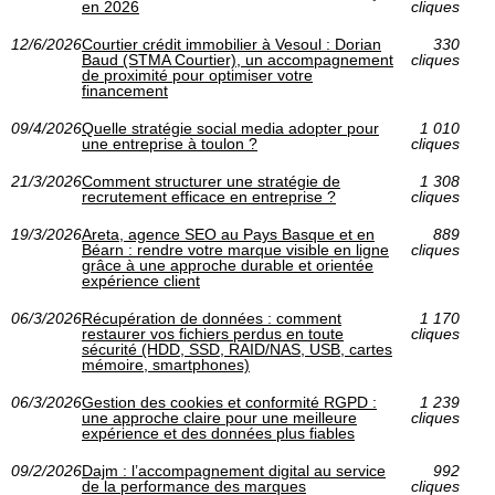
en 2026
cliques
12/6/2026
Courtier crédit immobilier à Vesoul : Dorian
330
Baud (STMA Courtier), un accompagnement
cliques
de proximité pour optimiser votre
financement
09/4/2026
Quelle stratégie social media adopter pour
1 010
une entreprise à toulon ?
cliques
21/3/2026
Comment structurer une stratégie de
1 308
recrutement efficace en entreprise ?
cliques
19/3/2026
Areta, agence SEO au Pays Basque et en
889
Béarn : rendre votre marque visible en ligne
cliques
grâce à une approche durable et orientée
expérience client
06/3/2026
Récupération de données : comment
1 170
restaurer vos fichiers perdus en toute
cliques
sécurité (HDD, SSD, RAID/NAS, USB, cartes
mémoire, smartphones)
06/3/2026
Gestion des cookies et conformité RGPD :
1 239
une approche claire pour une meilleure
cliques
expérience et des données plus fiables
09/2/2026
Dajm : l’accompagnement digital au service
992
de la performance des marques
cliques