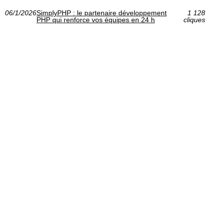
06/1/2026
SimplyPHP : le partenaire développement
1 128
PHP qui renforce vos équipes en 24 h
cliques