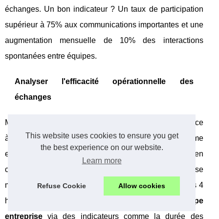
échanges. Un bon indicateur ? Un taux de participation
supérieur à 75% aux communications importantes et une
augmentation mensuelle de 10% des interactions
spontanées entre équipes.
Analyser l'efficacité opérationnelle des
échanges
Mesurez la réduction du volume d'emails internes grâce
This website uses cookies to ensure you get
à vos
outils communication interne PME
. Un système
the best experience on our website.
efficace diminue de 40% les emails redondants en
Learn more
centralisant l'information. Calculez le temps de réponse
moyen aux demandes internes : il doit passer sous les 4
Refuse Cookie
Allow cookies
heures ouvrées. Évaluez aussi la
cohésion équipe
entreprise
via des indicateurs comme la durée des