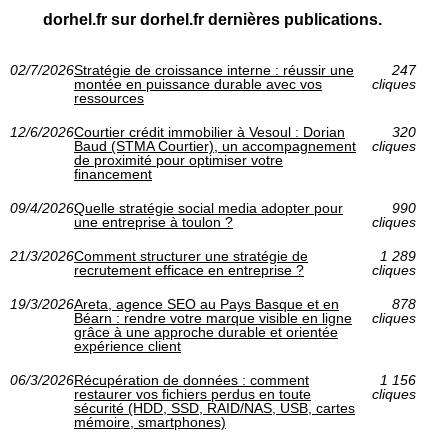
dorhel.fr sur dorhel.fr dernières publications.
02/7/2026
Stratégie de croissance interne : réussir une
247
montée en puissance durable avec vos
cliques
ressources
12/6/2026
Courtier crédit immobilier à Vesoul : Dorian
320
Baud (STMA Courtier), un accompagnement
cliques
de proximité pour optimiser votre
financement
09/4/2026
Quelle stratégie social media adopter pour
990
une entreprise à toulon ?
cliques
21/3/2026
Comment structurer une stratégie de
1 289
recrutement efficace en entreprise ?
cliques
19/3/2026
Areta, agence SEO au Pays Basque et en
878
Béarn : rendre votre marque visible en ligne
cliques
grâce à une approche durable et orientée
expérience client
06/3/2026
Récupération de données : comment
1 156
restaurer vos fichiers perdus en toute
cliques
sécurité (HDD, SSD, RAID/NAS, USB, cartes
mémoire, smartphones)